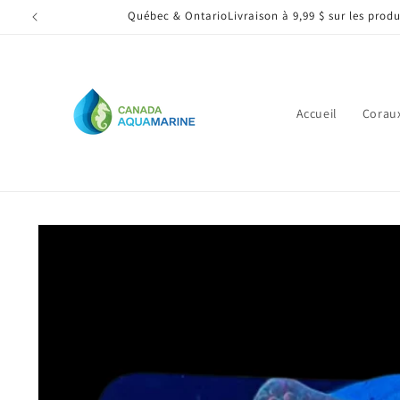
et
Québec & OntarioLivraison à 9,99 $ sur les pro
passer
au
contenu
Accueil
Corau
Passer aux
informations
produits