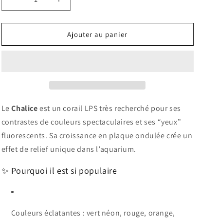
Réduire
Augmenter
la
la
quantité
quantité
de
de
Ajouter au panier
Alien
Alien
eye
eye
Chalice
Chalice
Le
Chalice
est un corail LPS très recherché pour ses
contrastes de couleurs spectaculaires et ses “yeux”
fluorescents. Sa croissance en plaque ondulée crée un
effet de relief unique dans l’aquarium.
✨ Pourquoi il est si populaire
Couleurs éclatantes : vert néon, rouge, orange,