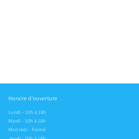
média
3
dans
une
fenêtre
modale
Horaire d'ouverture
Lundi - 10h à 18h
Mardi - 10h à 18h
Mercredi - Fermé
Jeudi - 10h à 18h