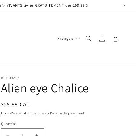
ada✨ VIVANTS livrés GRATUITEMENT dès 299,99 $
L
Connexion
Panier
Français
a
n
g
u
MB CORAUX
e
Alien eye Chalice
Prix
$59.99 CAD
habituel
Frais d'expédition
calculés à l'étape de paiement.
Quantité
Quantité